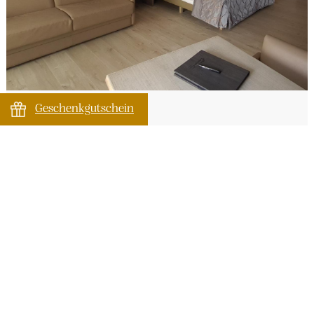
Geschenkgutschein
Deluxe junior suite
Große Suite 40-45m² mit Sitzecke und Terrasse oder
Balkon.
2
max.4p
40m