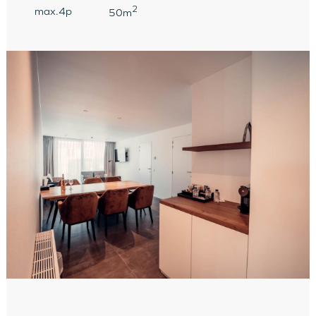
2
max.4p
50m