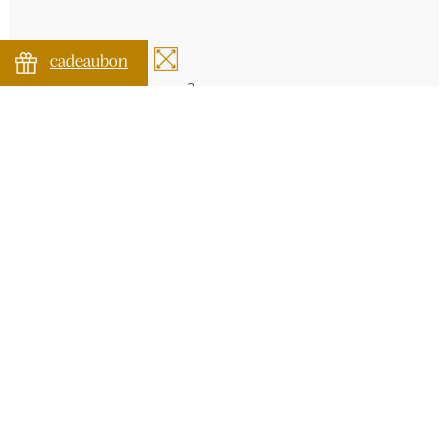
cadeaubon
2
max.8p
70m