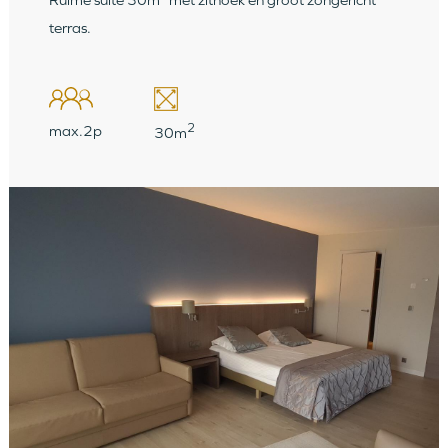
terras.
2
max.2p
30m