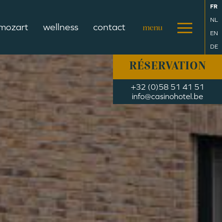
FR
NL
 mozart
wellness
contact
EN
DE
RÉSERVATION
+32 (0)58 51 41 51
info@casinohotel.be