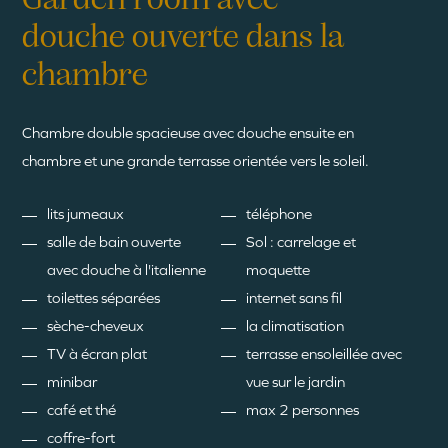
Garden room avec
douche ouverte dans la
chambre
Chambre double spacieuse avec douche ensuite en
chambre et une grande terrasse orientée vers le soleil.
lits jumeaux
téléphone
salle de bain ouverte
Sol : carrelage et
avec douche à l'italienne
moquette
toilettes séparées
internet sans fil
sèche-cheveux
la climatisation
TV à écran plat
terrasse ensoleillée avec
minibar
vue sur le jardin
café et thé
max 2 personnes
coffre-fort