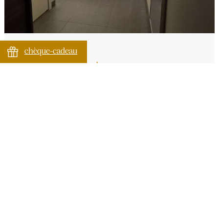
chèque-cadeau
Chambre Standard
Chambre standard 21m² sans terrasse ou balcon.
2
max.2p
21m