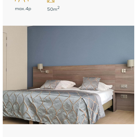
2
max.4p
50m