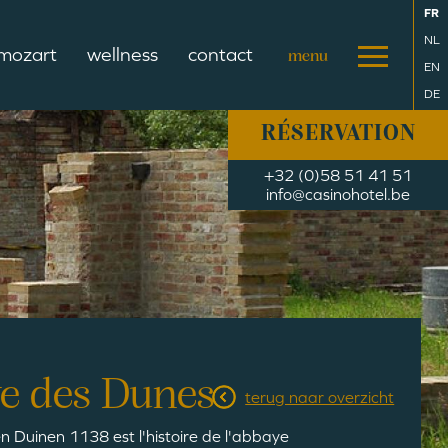
FR
NL
 mozart
wellness
contact
EN
DE
RÉSERVATION
+32 (0)58 51 41 51
info@casinohotel.be
ye des Dunes
terug naar overzicht
n Duinen 1138 est l'histoire de l'abbaye